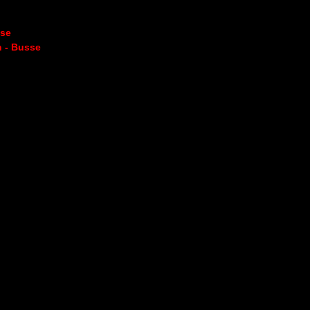
sse
n - Busse