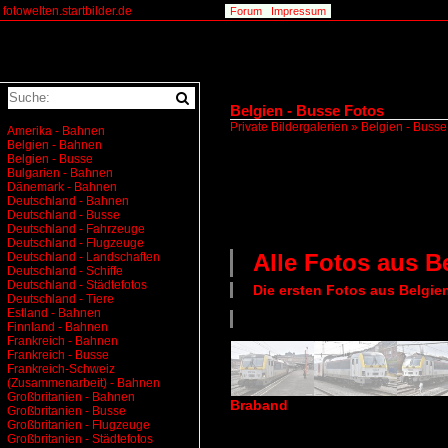
fotowelten.startbilder.de
Forum
Impressum
Belgien - Busse Fotos
Private Bildergalerien
»
Belgien - Busse
Amerika - Bahnen
Belgien - Bahnen
Belgien - Busse
Bulgarien - Bahnen
Dänemark - Bahnen
Deutschland - Bahnen
Deutschland - Busse
Deutschland - Fahrzeuge
Deutschland - Flugzeuge
Alle Fotos aus
B
Deutschland - Landschaften
Deutschland - Schiffe
Deutschland - Städtefotos
Die ersten Fotos aus
Belgie
Deutschland - Tiere
Estland - Bahnen
Finnland - Bahnen
Frankreich - Bahnen
Frankreich - Busse
Frankreich-Schweiz
(Zusammenarbeit) - Bahnen
Großbritanien - Bahnen
Braband
Großbritanien - Busse
Großbritanien - Flugzeuge
Großbritanien - Städtefotos