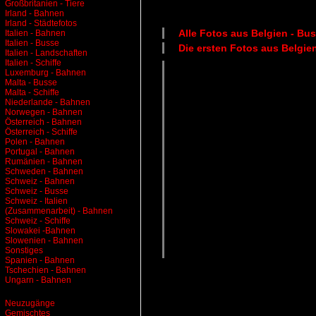
Großbritanien - Tiere
Irland - Bahnen
Irland - Städtefotos
Alle Fotos aus
Belgien - Bu
Italien - Bahnen
Italien - Busse
Die ersten Fotos aus
Belgie
Italien - Landschaften
Italien - Schiffe
Luxemburg - Bahnen
Malta - Busse
Malta - Schiffe
Niederlande - Bahnen
Norwegen - Bahnen
Österreich - Bahnen
Österreich - Schiffe
Polen - Bahnen
Portugal - Bahnen
Rumänien - Bahnen
Schweden - Bahnen
Schweiz - Bahnen
Schweiz - Busse
Schweiz - Italien
(Zusammenarbeit) - Bahnen
Schweiz - Schiffe
Slowakei -Bahnen
Slowenien - Bahnen
Sonstiges
Spanien - Bahnen
Tschechien - Bahnen
Ungarn - Bahnen
Neuzugänge
Gemischtes