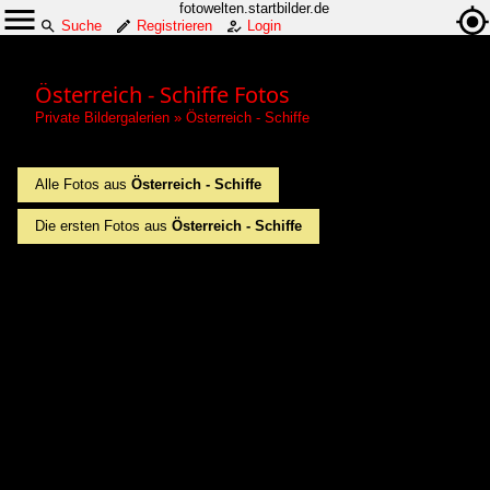
fotowelten.startbilder.de
Suche
Registrieren
Login
Österreich - Schiffe Fotos
Private Bildergalerien
»
Österreich - Schiffe
Alle Fotos aus
Österreich - Schiffe
Die ersten Fotos aus
Österreich - Schiffe