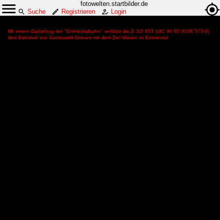
fotowelten.startbilder.de
Suche
Registrieren
Login
Mit einem Dampfzug der "Emmentalbahn" verlässt die E 3/3 853 (UIC 90 85 0008 573-3)
den Bahnhof von Sumiswald-Grünen mit dem Ziel Wasen im Emmental