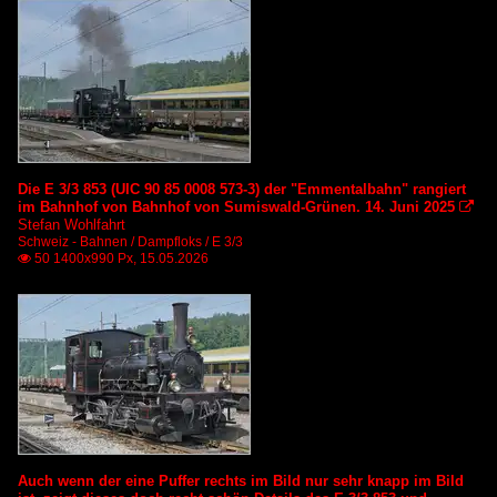
Die E 3/3 853 (UIC 90 85 0008 573-3) der "Emmentalbahn" rangiert
im Bahnhof von Bahnhof von Sumiswald-Grünen. 14. Juni 2025

Stefan Wohlfahrt
Schweiz - Bahnen / Dampfloks / E 3/3
50 1400x990 Px, 15.05.2026

Auch wenn der eine Puffer rechts im Bild nur sehr knapp im Bild