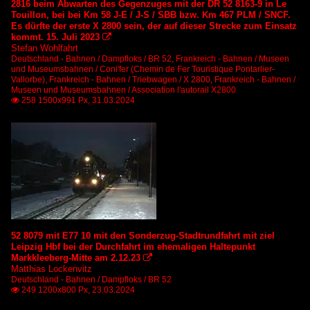
2816 beim Abwarten des Gegenzuges mit der DR 52 8163-9 in Le
Touillon, bei bei Km 58 J-E / J-S / SBB bzw. Km 467 PLM / SNCF.
Es dürfte der erste X 2800 sein, der auf dieser Strecke zum Einsatz
kommt. 15. Juli 2023

Stefan Wohlfahrt
Deutschland - Bahnen / Dampfloks / BR 52
,
Frankreich - Bahnen / Museen
und Museumsbahnen / Coni'fer (Chemin de Fer Touristique Pontarlier-
Vallorbe)
,
Frankreich - Bahnen / Triebwagen / X 2800
,
Frankreich - Bahnen /
Museen und Museumsbahnen / Association l'autorail X2800
258 1500x991 Px, 31.03.2024

52 8079 mit E77 10 mit den Sonderzug-Stadtrundfahrt mit ziel
Leipzig Hbf bei der Durchfahrt im ehemaligen Haltepunkt
Markkleeberg-Mitte am 2.12.23

Matthias Lockenvitz
Deutschland - Bahnen / Dampfloks / BR 52
249 1200x800 Px, 23.03.2024
