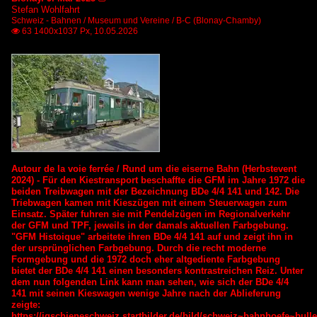
Stefan Wohlfahrt
Schweiz - Bahnen / Museum und Vereine / B-C (Blonay-Chamby)
63 1400x1037 Px, 10.05.2026

Autour de la voie ferrée / Rund um die eiserne Bahn (Herbstevent
2024) - Für den Kiestransport beschaffte die GFM im Jahre 1972 die
beiden Treibwagen mit der Bezeichnung BDe 4/4 141 und 142. Die
Triebwagen kamen mit Kieszügen mit einem Steuerwagen zum
Einsatz. Später fuhren sie mit Pendelzügen im Regionalverkehr
der GFM und TPF, jeweils in der damals aktuellen Farbgebung.
"GFM Histoique" arbeitete ihren BDe 4/4 141 auf und zeigt ihn in
der ursprünglichen Farbgebung. Durch die recht moderne
Formgebung und die 1972 doch eher altgediente Farbgebung
bietet der BDe 4/4 141 einen besonders kontrastreichen Reiz. Unter
dem nun folgenden Link kann man sehen, wie sich der BDe 4/4
141 mit seinen Kieswagen wenige Jahre nach der Ablieferung
zeigte:
https://igschieneschweiz.startbilder.de/bild/schweiz~bahnhoefe~bull