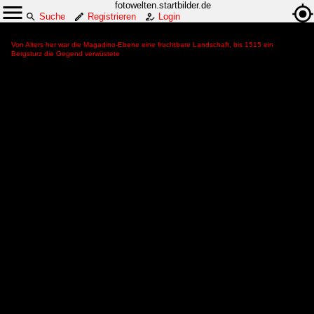
fotowelten.startbilder.de
Suche
Registrieren
Login
Von Alters her war die Magadino-Ebene eine fruchtbare Landschaft, bis 1515 ein
Bergsturz die Gegend verwüstete