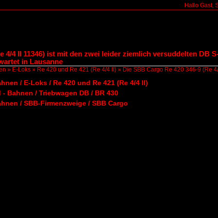
Hallo Gast, 
 4/4 II 11346) ist mit den zwei leider ziemlich versuddelten DB 
wartet in Lausanne
en
»
E-Loks
»
Re 420 und Re 421 (Re 4/4 II)
»
Die SBB Cargo Re 420 346-9 (Re 4
hnen / E-Loks / Re 420 und Re 421 (Re 4/4 II)
 - Bahnen / Triebwagen DB / BR 430
ahnen / SBB-Firmenzweige / SBB Cargo