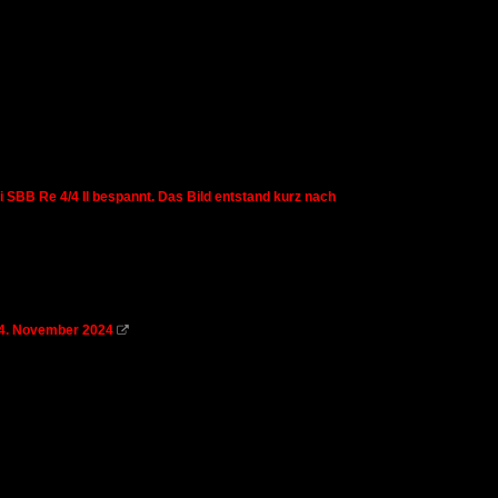
i SBB Re 4/4 II bespannt. Das Bild entstand kurz nach
 14. November 2024
