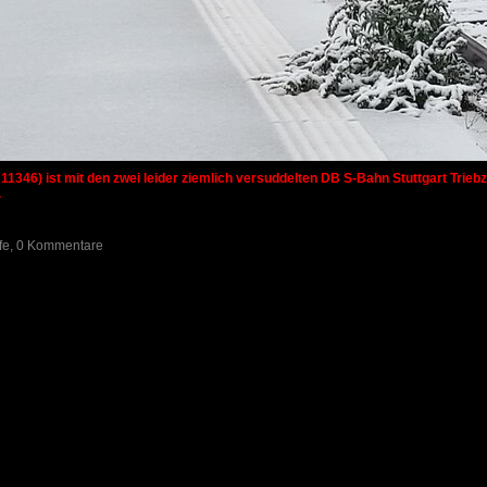
 11346) ist mit den zwei leider ziemlich versuddelten DB S-Bahn Stuttgart Tri
.
ufe, 0 Kommentare