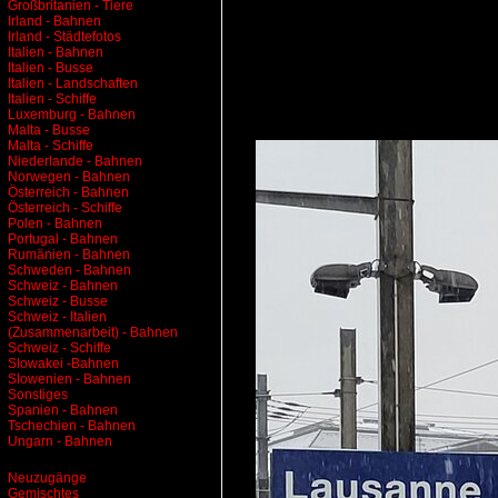
Großbritanien - Tiere
Irland - Bahnen
Irland - Städtefotos
Italien - Bahnen
Italien - Busse
Italien - Landschaften
Italien - Schiffe
Luxemburg - Bahnen
Malta - Busse
Malta - Schiffe
Niederlande - Bahnen
Norwegen - Bahnen
Österreich - Bahnen
Österreich - Schiffe
Polen - Bahnen
Portugal - Bahnen
Rumänien - Bahnen
Schweden - Bahnen
Schweiz - Bahnen
Schweiz - Busse
Schweiz - Italien
(Zusammenarbeit) - Bahnen
Schweiz - Schiffe
Slowakei -Bahnen
Slowenien - Bahnen
Sonstiges
Spanien - Bahnen
Tschechien - Bahnen
Ungarn - Bahnen
Neuzugänge
Gemischtes