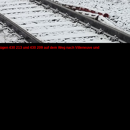
ebzügen 430 213 und 430 209 auf dem Weg nach Villeneuve und