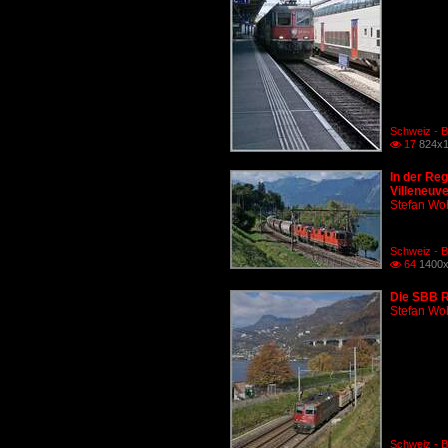
Schweiz - B
17
824x1

In der Reg
Villeneuve
Stefan Woh
Schweiz - B
64
1400x

Die SBB Re
Stefan Woh
Schweiz - B