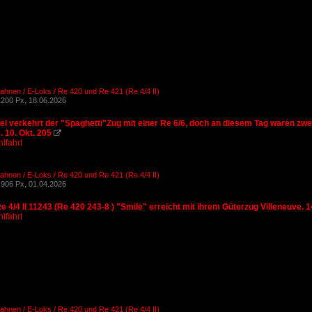
ahnen / E-Loks / Re 420 und Re 421 (Re 4/4 II)
200 Px, 18.06.2026
el verkehrt der "Spaghetti"Zug mit einer Re 6/6, doch an diesem Tag waren zwe
. 10. Okt. 205

lfahrt
ahnen / E-Loks / Re 420 und Re 421 (Re 4/4 II)
906 Px, 01.04.2026
 4/4 II 11243 (Re 420 243-8 ) "Smile" erreicht mit ihrem Güterzug Villeneuve.
lfahrt
ahnen / E-Loks / Re 420 und Re 421 (Re 4/4 II)