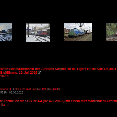
tzten Einspurabschnitt der Jurafuss Strecke ist bei Ligerz ist die SBB Re 4/4 I
iel/Bienne. 16. Juli 2026

lfahrt
ahnen / E-Loks / Re 420 und Re 421 (Re 4/4 II)
57 Px, 05.08.2026
ne konnte ich die SBB Re 4/4 (Re 420 281-8) mit einem durchfahrenden Güterzug
lfahrt