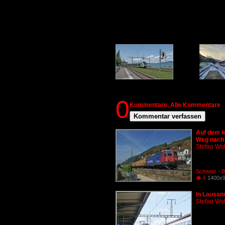
0
Kommentare,
Alle Kommentare
Kommentar verfassen
Auf dem le
Weg nach B
Stefan Woh
Schweiz - B
6
1400x9

In Lausan
Stefan Woh