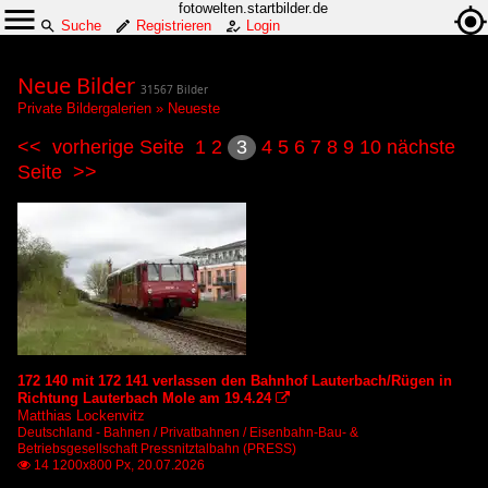
fotowelten.startbilder.de
Suche
Registrieren
Login
Neue Bilder
31567 Bilder
Private Bildergalerien
»
Neueste
<<
vorherige Seite
1
2
3
4
5
6
7
8
9
10
nächste
Seite
>>
172 140 mit 172 141 verlassen den Bahnhof Lauterbach/Rügen in
Richtung Lauterbach Mole am 19.4.24

Matthias Lockenvitz
Deutschland - Bahnen / Privatbahnen / Eisenbahn-Bau- &
Betriebsgesellschaft Pressnitztalbahn (PRESS)
14 1200x800 Px, 20.07.2026
