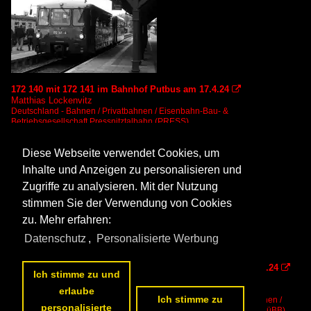
172 140 mit 172 141 im Bahnhof Putbus am 17.4.24

Matthias Lockenvitz
Deutschland - Bahnen / Privatbahnen / Eisenbahn-Bau- &
Betriebsgesellschaft Pressnitztalbahn (PRESS)
13 1200x800 Px, 12.07.2026

Diese Webseite verwendet Cookies, um
Inhalte und Anzeigen zu personalisieren und
Zugriffe zu analysieren. Mit der Nutzung
stimmen Sie der Verwendung von Cookies
zu. Mehr erfahren:
Datenschutz
,
Personalisierte Werbung
99 783 und 172 140 mit 172 141 im Bahnhof Putbus am 17.4.24

Ich stimme zu und
Matthias Lockenvitz
Deutschland - Bahnen / Privatbahnen / Eisenbahn-Bau- &
erlaube
Ich stimme zu
Betriebsgesellschaft Pressnitztalbahn (PRESS)
,
Deutschland - Bahnen /
personalisierte
Schmalspurbahnen / Rügensche BäderBahn "Rasender Roland" (RüBB)