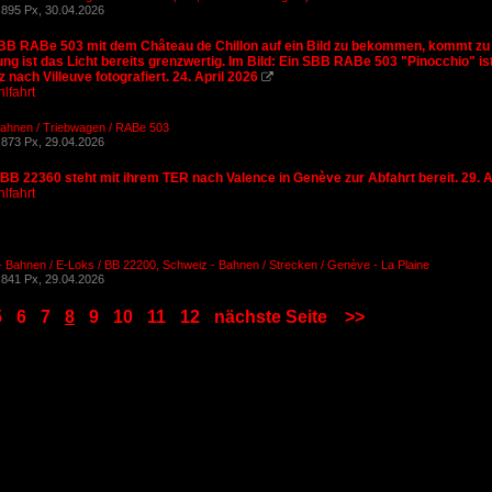
895 Px, 30.04.2026
B RABe 503 mit dem Château de Chillon auf ein Bild zu bekommen, kommt zu di
ung ist das Licht bereits grenzwertig. Im Bild: Ein SBB RABe 503 "Pinocchio" 
 nach Villeuve fotografiert. 24. April 2026

lfahrt
Bahnen / Triebwagen / RABe 503
873 Px, 29.04.2026
BB 22360 steht mit ihrem TER nach Valence in Genève zur Abfahrt bereit. 29. A
lfahrt
- Bahnen / E-Loks / BB 22200
,
Schweiz - Bahnen / Strecken / Genève - La Plaine
841 Px, 29.04.2026
5
6
7
8
9
10
11
12
nächste Seite
>>