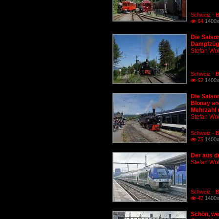
Schweiz - 
64
1400x

Die Saiso
Dampfzüge
Stefan Woh
Schweiz - 
62
1400x

Die Saiso
Blonay an
Mehrzahl 
Stefan Woh
Schweiz - 
75
1400x

Der aus d
Stefan Woh
Schweiz - B
47
1400x

Schön, we