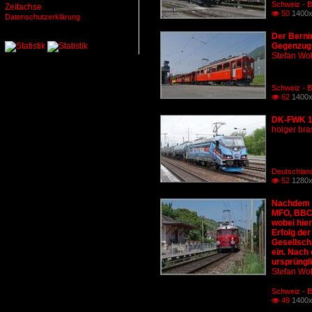
Schweiz - B
Zeitachse
50
1400x

Datenschutzerklärung
Der Berni
Gegenzug 
Stefan Woh
Schweiz - 
62
1400x

DK-FWK 18
holger bra
Deutschland
52
1280x

Nachdem d
MFO, BBC 
wobei hier
Erfolg de
Gesellsch
ein. Nach 
ursprüngli
Stefan Woh
Schweiz - Ba
49
1400x
