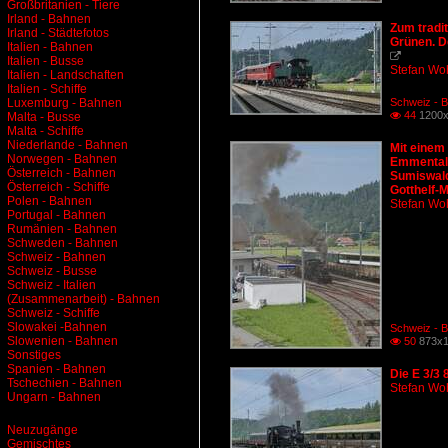
Großbritanien - Tiere
Irland - Bahnen
Zum tradit
Irland - Städtefotos
Grünen. De
Italien - Bahnen

Italien - Busse
Stefan Woh
Italien - Landschaften
Italien - Schiffe
Luxemburg - Bahnen
Schweiz - B
44
1200x
Malta - Busse

Malta - Schiffe
Niederlande - Bahnen
Mit einem
Norwegen - Bahnen
Emmental.
Österreich - Bahnen
Sumiswald
Österreich - Schiffe
Gotthelf-M
Polen - Bahnen
Stefan Woh
Portugal - Bahnen
Rumänien - Bahnen
Schweden - Bahnen
Schweiz - Bahnen
Schweiz - Busse
Schweiz - Italien
(Zusammenarbeit) - Bahnen
Schweiz - Schiffe
Slowakei -Bahnen
Schweiz - B
Slowenien - Bahnen
50
873x1

Sonstiges
Spanien - Bahnen
Die E 3/3
Tschechien - Bahnen
Stefan Woh
Ungarn - Bahnen
Neuzugänge
Gemischtes