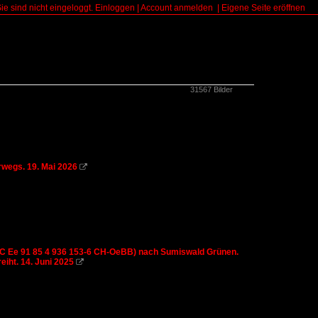
Sie sind nicht eingeloggt.
Einloggen
|
Account anmelden
|
Eigene Seite eröffnen
31567 Bilder
rwegs. 19. Mai 2026

UIC Ee 91 85 4 936 153-6 CH-OeBB) nach Sumiswald Grünen.
iht. 14. Juni 2025
