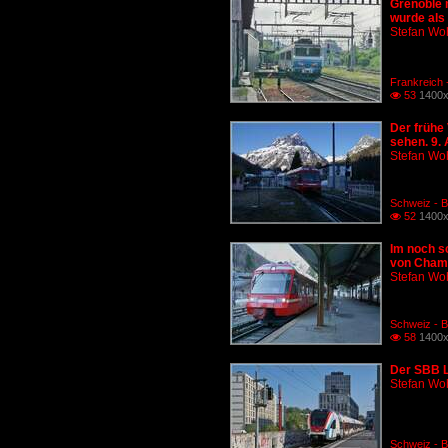
Grenoble 
wurde als 
Stefan Woh
Frankreich 
53
1400x

Der frühe 
sehen. 9. 
Stefan Woh
Schweiz - 
52
1400x

Im noch sc
von Chamo
Stefan Woh
Schweiz - 
58
1400x

Der SBB L
Stefan Woh
Schweiz - B