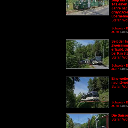
zeigt ihn
141 einen
Jahre nach
gruy232re
übernehme
Stefan Woh
Schweiz - 
78
1400x

Seit der 
Zweisimmen
erlaubt, 
bei Km 8.
Stefan Woh
Schweiz - 
87
1400x

Eine weit
nach Zwei
Stefan Woh
Schweiz - 
70
1400x

Die Saiso
Stefan Woh