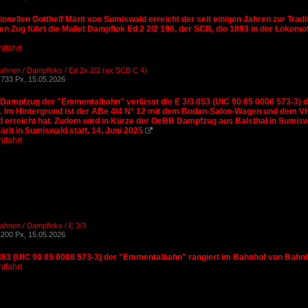
ionellen Gotthelf Märit von Sumiswald erreicht der seit einigen Jahren zur Tr
n Zug führt die Mallet Dampflok Ed 2 2/2 196, der SCB, die 1893 in der Lokomo
lfahrt
ahnen / Dampfloks / Ed 2x 2/2 (ex SCB C 4)
733 Px, 15.05.2026
 Dampfzug der "Emmentalbahn" verlässt die E 3/3 853 (UIC 90 85 0008 573-3)
 Im Hintergrund ist der ABe 4/4 N° 12 mit dem Bodan-Salon-Wagen und dem VH
 erreicht hat. Zudem wird in Kürze der OeBB Dampfzug aus Balsthal in Sumiswa
ärit in Sumiswald statt. 14. Juni 2025

lfahrt
ahnen / Dampfloks / E 3/3
200 Px, 15.05.2026
 853 (UIC 90 85 0008 573-3) der "Emmentalbahn" rangiert im Bahnhof von Bahn
lfahrt