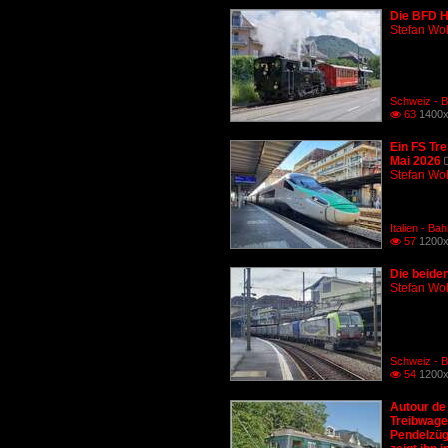
Die BFD H
Stefan Woh
Schweiz - 
63
1400x

Ein FS Tr
Mai 2026
Stefan Woh
Italien - B
57
1200x

Die beiden
Stefan Woh
Schweiz - B
54
1200x

Autour de 
Treibwage
Pendelzüg