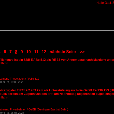
Hallo Gast, 
5
6
7
8
9
10
11
12
nächste Seite
>>
Villeneuve ist ein SBB RABe 512 als RE 33 von Annemasse nach Martigny unte
lfahrt
Bahnen / Triebwagen / RABe 512
809 Px, 19.05.2026
xtrazug der Ed 2x 2/2 769 kam als Unterstützung auch die OeBB Ee 936 153 (
die Lok bereits am Zugschluss des erst am Nachmittag abgehenden Zuges eingere
lfahrt
ahnen / Privatbahnen / OeBB (Oeningen Balsthal Bahn)
944 Px, 15.05.2026