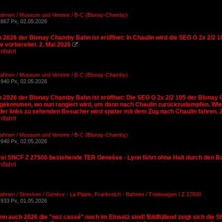
Bahnen / Museum und Vereine / B-C (Blonay-Chamby)
867 Px, 02.05.2026
n 2026 der Blonay Chamby Bahn ist eröffnet: In Chaulin wird die SEG G 2x 2/2 
 vorbereitet. 2. Mai 2026

lfahrt
Bahnen / Museum und Vereine / B-C (Blonay-Chamby)
940 Px, 02.05.2026
n 2026 der Blonay Chamby Bahn ist eröffnet: Die SEG G 2x 2/2 105 der Blonay
gekommen, wo nun rangiert wird, um dann nach Chaulin zurückzudampfen. Wie ma
der links zu sehenden Besucher wird später mit dem Zug nach Chaulin fahren. 
lfahrt
Bahnen / Museum und Vereine / B-C (Blonay-Chamby)
940 Px, 02.05.2026
rei SNCF Z 27500 bestehende TER Geneève - Lyon fährt ohne Halt durch den Bah
lfahrt
ahnen / Strecken / Genève - La Plaine
,
Frankreich - Bahnen / Triebwagen / Z 27500
933 Px, 01.05.2026
nn auch 2026 die "nez cassé" noch im Einsatz sind! Bildfüllend zeigt sich d