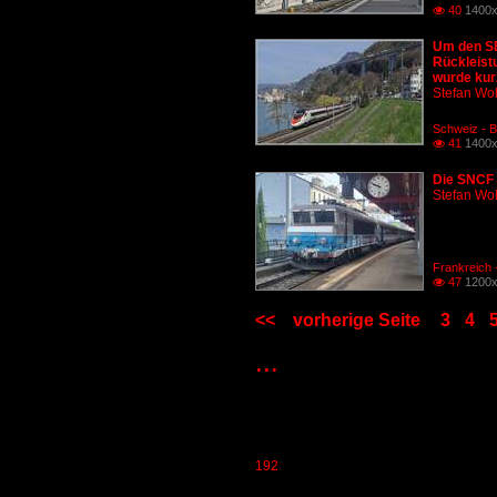
40
1400x

Um den SB
Rückleist
wurde kurz
Stefan Woh
Schweiz - 
41
1400x

Die SNCF 
Stefan Woh
Frankreich 
47
1200x

<<
vorherige Seite
3
4
...
192