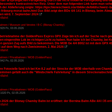
 in der ursprünglichen Farbgebung. Durch die recht moderne Formgebung und di
 besonders kontrastreichen Reiz. Unter dem nun folgenden Link kann man sehe
 der Ablieferung zeigte: https://igschieneschweiz.startbilder.de/bild/schweiz
-fribourg-morat-bahn.html Das Bild zeigt den BDe 4/4 141 in Blonay, beim Abwar
n wird. 7. September 2024

lfahrt
Bahnen / Museum und Vereine / B-C (Blonay-Chamby)
929 Px, 03.05.2026
Inbetriebnahme der GoldenPass Exprss GPX Züge bin ich auf der Suche nach geei
 eingereihte Lok im richtigen Licht zu haben. Nun habe ich bei Chamby, bei Km 
den ganzen Zug aufs Bild zu bekommen. Die MOB Ge 4/4 8002 ist mit dem GPX 
3 auf dem Weg nach Zweisimmen. 2. Mai 2026

lfahrt
Bahnen / Privatbahnen / MOB (GoldenPass)
942 Px, 02.05.2026
ere Fotostelle fand ich bei Km 8.2 auf der Strecke der MOB oberhalb von Cha
simmen gefällt auch die "Windschiefe Fahrleitung" in diesem Streckenabschnitt
lfahrt
Bahnen / Privatbahnen / MOB (GoldenPass)
1020 Px, 02.05.2026
n 2026 der Blonay Chamby Bahn ist eröffnet: der Bernina Bahn ABe 4/4 I 35 er
lfahrt