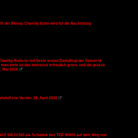
105 der Blonay Chamby Bahn wird für die Nachmittag-
 Chamby Bahn ist mit ihrem ersten Dampfzug der Saison in
n sieht ist das Interesse erfreulich gross, und die grosse
2. Mai 2026

nhof von Vernier. 29. April 2026

ie SNCF BB 22360 als Schublok des TER 96605 auf dem Weg von