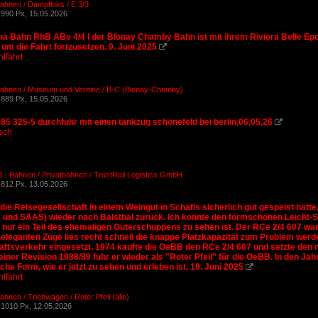
ahnen / Dampfloks / E 3/3
990 Px, 15.05.2026
na Bahn RhB ABe 4/4 I der Blonay Chamby Bahn ist mit ihrem Riviera Belle E
um die Fahrt fortzusetzen. 9. Juni 2025

lfahrt
Bahnen / Museum und Vereine / B-C (Blonay-Chamby)
889 Px, 15.05.2026
5 325-5 durchfuhr mit einen tankzug schönefeld bei berlin,06,05,26

sch
 - Bahnen / Privatbahnen / TrustRail Logistics GmbH
812 Px, 13.05.2026
ie Reisegesellschaft in einem Weingut in Schafis sicherlich gut gespeist hatt
und SAAS) wieder nach Balsthal zurück. Ich konnte den formschönen Leicht-Schn
 nur ein Teil des ehemaligen Güterschuppens zu sehen ist. Der RCe 2/4 607 war 
r eleganten Züge lies recht schnell die knappe Platzkapazität zum Problem wer
aftsverkehr eingesetzt. 1974 kaufte die OeBB den RCe 2/4 607 und setzte den 
einer Revision 1988/89 fuhr er wieder als "Roter Pfeil" für die OeBB. In den J
che Form, wie er jetzt zu sehen und erleben ist. 19. Juni 2025

lfahrt
hnen / Triebwagen / Roter Pfeil (alle)
1010 Px, 12.05.2026