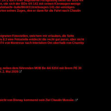
e 1972 doch eher altgediente Farbgebung bietet der BDe 4/4
n, wie sich der BDe 4/4 141 mit seinen Kieswagen wenige
~bahnhoefe~bulle/864431/triebwagen-141-der-einstigen-
ten seines Zuges, den er dann für die Fahrt nach Chaulin
gneten Fotostellen, welchem mir erlauben, die Seite
8.3 eine Fotostelle entdeckt die recht gut passt, aber nicht
4074 von Montreux nach Interlaken Ost oberhalb von Chamby
mby, neben dem führenden MOB Be 4/4 9204 mit ihrem PE 30
. 2. Mai 2026

reicht von Blonay kommend sein Ziel Chaulin Mussée.
