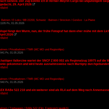
nach Genève. Der Zug konnte ich in Vernier-Meyrin Cargo bei ungünstigem Gegen
gedacht. 29. April 2026

lfahrt
- Bahnen / E-Loks / BB 22200
,
Schweiz - Bahnen / Strecken / Genève - La Plaine
1105 Px, 01.05.2026
Vogel fängt den Wurm, nun, der frühe Fotograf hat dann eher mühe mit dem Licht
April 2026

lfahrt
Bahnen / Privatbahnen / TMR (MC MO und RegionAlps)
941 Px, 01.05.2026
hattigen Vallorcine wartet der SNCF Z 800 002 als Regionalzug 18975 auf die W
nix gekommen und wird heute ausnahmsweise nach Martigny durchgebunden. 
lfahrt
Bahnen / Privatbahnen / TMR (MC MO und RegionAlps)
940 Px, 01.05.2026
EX RABe 522 218 und ein weiterer sind als RL4 auf dem Weg nach Annemasse. 
lfahrt
ahnen / Triebwagen / RABe 522 (Flirt, Frankreich tauglich)