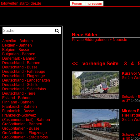
fotowelten.startbilder.de
Forum
Impressum
Neue Bilder
Private Bildergalerien
»
Neueste
Amerika - Bahnen
Belgien - Bahnen
Belgien - Busse
Bulgarien - Bahnen
Dänemark - Bahnen
Deutschland - Bahnen
<<
vorherige Seite
3
4
Deutschland - Busse
Deutschland - Fahrzeuge
Kurz vor 
Deutschland - Flugzeuge
Stefan Woh
Deutschland - Landschaften
Deutschland - Schiffe
Deutschland - Städtefotos
Deutschland - Tiere
Schweiz - 
Estland - Bahnen
37
1400x

Finnland - Bahnen
Frankreich - Bahnen
Frankreich - Busse
Mit dem E
Frankreich-Schweiz
Hier ist 
(Zusammenarbeit) - Bahnen
Stefan Woh
Großbritanien - Bahnen
Großbritanien - Busse
Großbritanien - Flugzeuge
Schweiz - B
Großbritanien - Städtefotos
50
1400x
