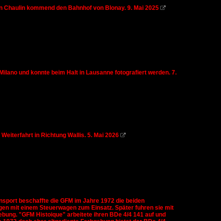
n Chaulin kommend den Bahnhof von Blonay. 9. Mai 2025

ilano und konnte beim Halt in Lausanne fotografiert werden. 7.
eiterfahrt in Richtung Wallis. 5. Mai 2026

ansport beschaffte die GFM im Jahre 1972 die beiden
en mit einem Steuerwagen zum Einsatz. Später fuhren sie mit
ebung. "GFM Histoique" arbeitete ihren BDe 4/4 141 auf und