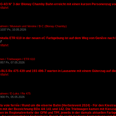
G 4/3 N° 3 der Blonay Chamby Bahn erreicht mit einen kurzen Personenzug vo
lfahrt
Bahnen / Museum und Vereine / B-C (Blonay-Chamby)
1037 Px, 10.05.2026
enitalia ETR 610 in der neuen eC Farbgebung ist auf dem Weg von Genève nach M

lfahrt
ahnen / Triebwagen / ETR 610
857 Px, 07.05.2026
 BLS Re 475 439 und 193 496-7 warten in Lausanne mit einem Güterzug auf die W
lfahrt
ahnen / E-Loks / Re 475
900 Px, 05.05.2026
la voie ferrée / Rund um die eiserne Bahn (Herbstevent 2024) - Für den Kiestr
n mit der Bezeichnung BDe 4/4 141 und 142. Die Triebwagen kamen mit Kieszüg
en im Regionalverkehr der GFM und TPF, jeweils in der damals aktuellen Farbg