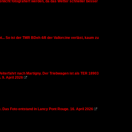
licht fotografiert werden, da das Wetter schneller besser
... So ist der TMR BDeh 4/8 der Vallorcine verläst, kaum zu
eiterfahrt nach Martigny. Der Triebwagen ist als TER 18903
9. April 2026

Das Foto entstand in Lancy Pont Rouge. 16. April 2026
